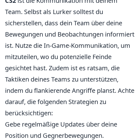
CS2
ist die Kommunikation mit deinem
Team. Selbst als Lurker solltest du
sicherstellen, dass dein Team über deine
Bewegungen und Beobachtungen informiert
ist. Nutze die In-Game-Kommunikation, um
mitzuteilen, wo du potenzielle Feinde
gesichtet hast. Zudem ist es ratsam, die
Taktiken deines Teams zu unterstützen,
indem du flankierende Angriffe planst. Achte
darauf, die folgenden Strategien zu
berücksichtigen:
Gebe regelmäßige Updates über deine
Position und Gegnerbewegungen.