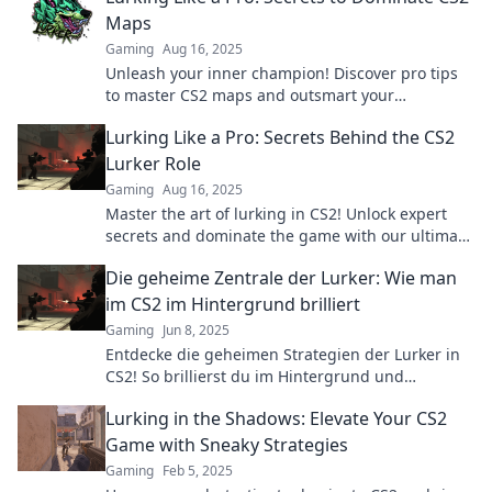
Maps
Gaming
Aug 16, 2025
Unleash your inner champion! Discover pro tips
to master CS2 maps and outsmart your
opponents like never before. Dive in now!
Lurking Like a Pro: Secrets Behind the CS2
Lurker Role
Gaming
Aug 16, 2025
Master the art of lurking in CS2! Unlock expert
secrets and dominate the game with our ultimate
guide to the elusive lurker role.
Die geheime Zentrale der Lurker: Wie man
im CS2 im Hintergrund brilliert
Gaming
Jun 8, 2025
Entdecke die geheimen Strategien der Lurker in
CS2! So brillierst du im Hintergrund und
überlistest deine Gegner. Tipps und Tricks
Lurking in the Shadows: Elevate Your CS2
warten!
Game with Sneaky Strategies
Gaming
Feb 5, 2025