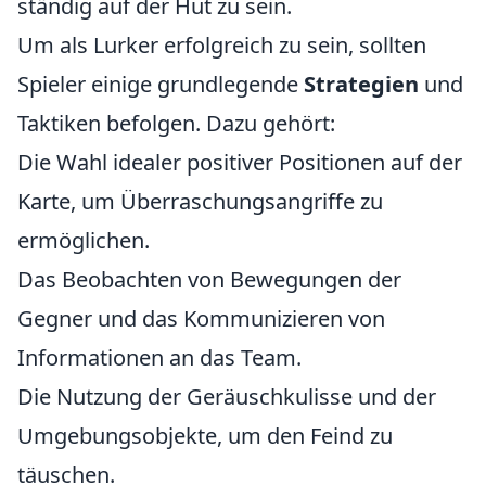
ständig auf der Hut zu sein.
Um als Lurker erfolgreich zu sein, sollten
Spieler einige grundlegende
Strategien
und
Taktiken befolgen. Dazu gehört:
Die Wahl idealer positiver Positionen auf der
Karte, um Überraschungsangriffe zu
ermöglichen.
Das Beobachten von Bewegungen der
Gegner und das Kommunizieren von
Informationen an das Team.
Die Nutzung der Geräuschkulisse und der
Umgebungsobjekte, um den Feind zu
täuschen.