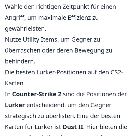
Wähle den richtigen Zeitpunkt für einen
Angriff, um maximale Effizienz zu
gewährleisten.
Nutze Utility-Items, um Gegner zu
überraschen oder deren Bewegung zu
behindern.
Die besten Lurker-Positionen auf den CS2-
Karten
In
Counter-Strike 2
sind die Positionen der
Lurker
entscheidend, um den Gegner
strategisch zu überlisten. Eine der besten
Karten für Lurker ist
Dust II
. Hier bieten die