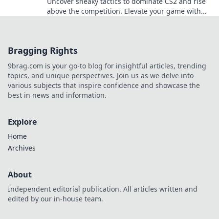
Uncover sneaky tactics to dominate CS2 and rise
above the competition. Elevate your game with
our shadowy strategies!
Bragging Rights
9brag.com is your go-to blog for insightful articles, trending
topics, and unique perspectives. Join us as we delve into
various subjects that inspire confidence and showcase the
best in news and information.
Explore
Home
Archives
About
Independent editorial publication. All articles written and
edited by our in-house team.