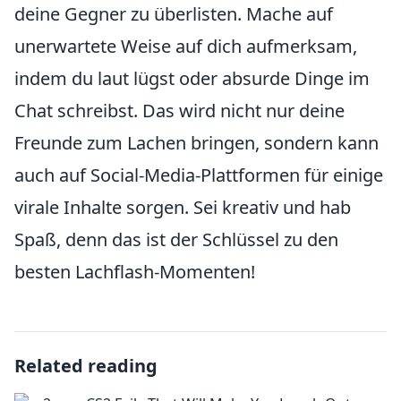
deine Gegner zu überlisten. Mache auf
unerwartete Weise auf dich aufmerksam,
indem du laut lügst oder absurde Dinge im
Chat schreibst. Das wird nicht nur deine
Freunde zum Lachen bringen, sondern kann
auch auf Social-Media-Plattformen für einige
virale Inhalte sorgen. Sei kreativ und hab
Spaß, denn das ist der Schlüssel zu den
besten Lachflash-Momenten!
Related reading