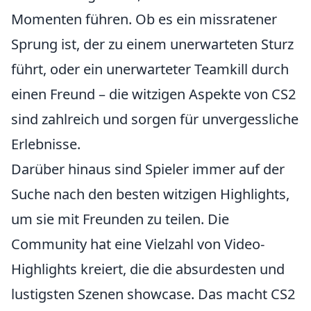
Momenten führen. Ob es ein missratener
Sprung ist, der zu einem unerwarteten Sturz
führt, oder ein unerwarteter Teamkill durch
einen Freund – die witzigen Aspekte von CS2
sind zahlreich und sorgen für unvergessliche
Erlebnisse.
Darüber hinaus sind Spieler immer auf der
Suche nach den besten witzigen Highlights,
um sie mit Freunden zu teilen. Die
Community hat eine Vielzahl von Video-
Highlights kreiert, die die absurdesten und
lustigsten Szenen showcase. Das macht CS2