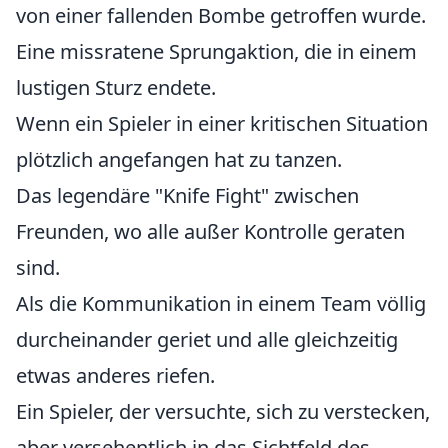
von einer fallenden Bombe getroffen wurde.
Eine missratene Sprungaktion, die in einem
lustigen Sturz endete.
Wenn ein Spieler in einer kritischen Situation
plötzlich angefangen hat zu tanzen.
Das legendäre "Knife Fight" zwischen
Freunden, wo alle außer Kontrolle geraten
sind.
Als die Kommunikation in einem Team völlig
durcheinander geriet und alle gleichzeitig
etwas anderes riefen.
Ein Spieler, der versuchte, sich zu verstecken,
aber versehentlich in das Sichtfeld des