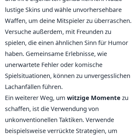
lustige Skins und wähle unvorhersehbare
Waffen, um deine Mitspieler zu überraschen.
Versuche außerdem, mit Freunden zu
spielen, die einen ähnlichen Sinn für Humor
haben. Gemeinsame Erlebnisse, wie
unerwartete Fehler oder komische
Spielsituationen, können zu unvergesslichen
Lachanfällen führen.
Ein weiterer Weg, um
witzige Momente
zu
schaffen, ist die Verwendung von
unkonventionellen Taktiken. Verwende
beispielsweise verrückte Strategien, um