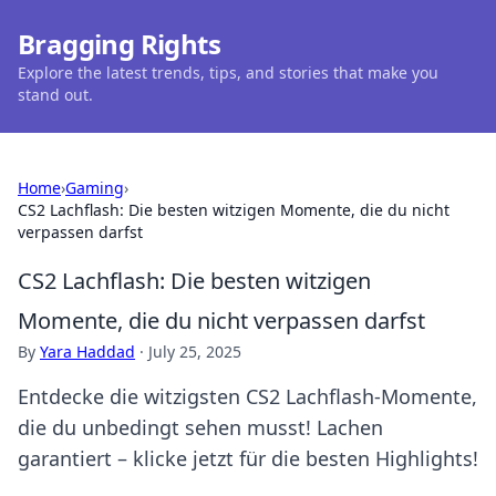
Bragging Rights
Explore the latest trends, tips, and stories that make you
stand out.
Home
›
Gaming
›
CS2 Lachflash: Die besten witzigen Momente, die du nicht
verpassen darfst
CS2 Lachflash: Die besten witzigen
Momente, die du nicht verpassen darfst
By
Yara Haddad
·
July 25, 2025
Entdecke die witzigsten CS2 Lachflash-Momente,
die du unbedingt sehen musst! Lachen
garantiert – klicke jetzt für die besten Highlights!