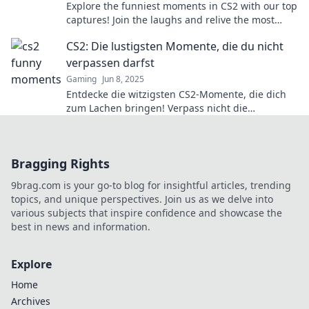
Explore the funniest moments in CS2 with our top
captures! Join the laughs and relive the most
hilarious gameplay fails and victories!
CS2: Die lustigsten Momente, die du nicht
verpassen darfst
Gaming
Jun 8, 2025
Entdecke die witzigsten CS2-Momente, die dich
zum Lachen bringen! Verpass nicht die
Highlights, die jeder Gamer kennen sollte!
Bragging Rights
9brag.com is your go-to blog for insightful articles, trending
topics, and unique perspectives. Join us as we delve into
various subjects that inspire confidence and showcase the
best in news and information.
Explore
Home
Archives