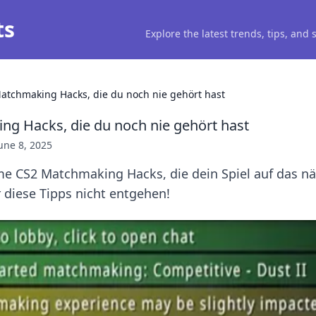
ts
Explore the latest trends, tips, and
atchmaking Hacks, die du noch nie gehört hast
g Hacks, die du noch nie gehört hast
une 8, 2025
e CS2 Matchmaking Hacks, die dein Spiel auf das nä
r diese Tipps nicht entgehen!