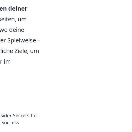
en deiner
eiten, um
 wo deine
er Spielweise –
liche Ziele, um
er im
sider Secrets for
 Success