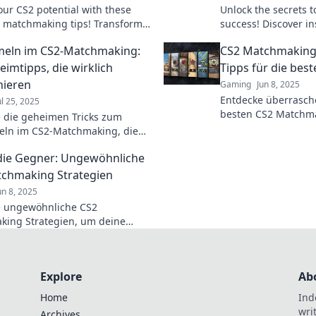
our CS2 potential with these
Unlock the secrets
l matchmaking tips! Transform
success! Discover in
me and dominate the
to elevate your ga
eln im CS2-Matchmaking:
CS2 Matchmaking
ion like never before.
competition!
eimtipps, die wirklich
Tipps für die bes
nieren
Gaming
Jun 8, 2025
Entdecke überrasch
ul 25, 2025
besten CS2 Matchm
 die geheimen Tricks zum
steigere dein Gamep
ln im CS2-Matchmaking, die
Stufe!
ch funktionieren! Hol dir den
die Gegner: Ungewöhnliche
m Spiel!
chmaking Strategien
un 8, 2025
e ungewöhnliche CS2
ing Strategien, um deine
u schlagen und auf das
Level zu kommen! Tipps, die du
passen solltest!
Explore
Ab
Home
Ind
wri
Archives