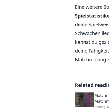
Eine weitere St
Spielstatistik
deine Spielwei
Schwächen lieg
kannst du gezie
deine Fähigkeit
Matchmaking z
Related readi
Matchm
Matchma
Gaming
N