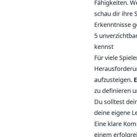
Fähigkeiten. W
schau dir ihre 
Erkenntnisse 
5 unverzichtba
kennst
Für viele Spiel
Herausforderun
aufzusteigen.
E
zu definieren u
Du solltest dei
deine eigene L
Eine klare Komm
einem erfolgr