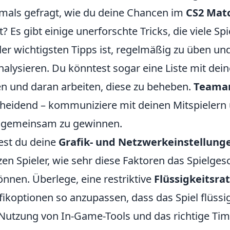
emals gefragt, wie du deine Chancen im
CS2 Mat
 Es gibt einige unerforschte Tricks, die viele Spi
der wichtigsten Tipps ist, regelmäßig zu üben un
alysieren. Du könntest sogar eine Liste mit dei
len und daran arbeiten, diese zu beheben.
Teamar
cheidend – kommuniziere mit deinen Mitspielern
m gemeinsam zu gewinnen.
test du deine
Grafik- und Netzwerkeinstellung
zen Spieler, wie sehr diese Faktoren das Spielge
önnen. Überlege, eine restriktive
Flüssigkeitsra
ikoptionen so anzupassen, dass das Spiel flüssig
e Nutzung von In-Game-Tools und das richtige Ti