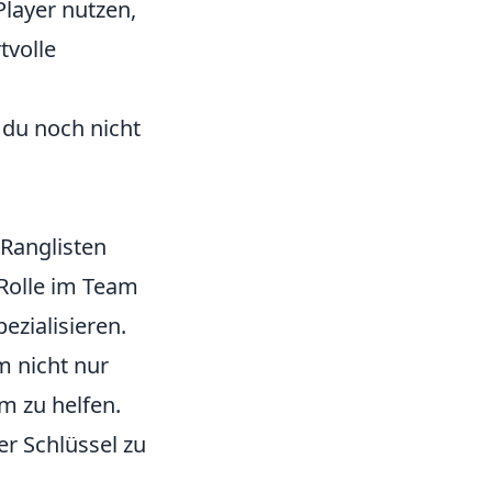
Player nutzen,
tvolle
 du noch nicht
Ranglisten
 Rolle im Team
ezialisieren.
m nicht nur
m zu helfen.
er Schlüssel zu