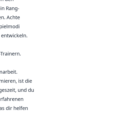
ein Rang-
en. Achte
Spielmodi
 entwickeln.
Trainern.
marbeit.
ieren, ist die
ageszeit, und du
erfahrenen
as dir helfen