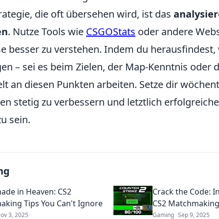
rategie, die oft übersehen wird, ist das
analysier
en
. Nutze Tools wie
CSGOStats
oder andere Webs
se besser zu verstehen. Indem du herausfindest,
en – sei es beim Zielen, der Map-Kenntnis oder d
lt an diesen Punkten arbeiten. Setze dir wöchent
en stetig zu verbessern und letztlich erfolgreich
u sein.
ng
ade in Heaven: CS2
Crack the Code: In
king Tips You Can't Ignore
CS2 Matchmaking
ov 3, 2025
Gaming
Sep 9, 2025