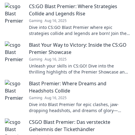
CS:GO Blast Premier: Where Strategies
Collide and Legends Rise
Gaming
Aug 16, 2025
Dive into CS:GO Blast Premier where epic
strategies collide and legends are born! Join the
action now and elevate your game!
Blast Your Way to Victory: Inside the CS:GO
Premier Showcase
Gaming
Aug 16, 2025
Unleash your skills in CS:GO! Dive into the
thrilling highlights of the Premier Showcase and
discover secrets to victory!
Blast Premier: Where Dreams and
Headshots Collide
Gaming
Aug 16, 2025
Dive into Blast Premier for epic clashes, jaw-
dropping headshots, and dreams of glory—
where legends are made and every match is
CSGO Blast Premier: Das versteckte
unforgettable!
Geheimnis der Tickethändler