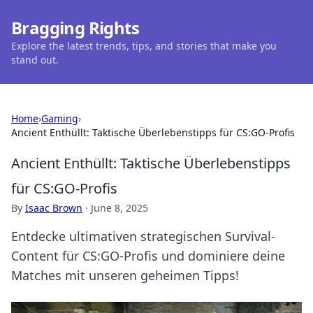
Bragging Rights
Explore the latest trends, tips, and stories that make you
stand out.
Home
›
Gaming
›
Ancient Enthüllt: Taktische Überlebenstipps für CS:GO-Profis
Ancient Enthüllt: Taktische Überlebenstipps
für CS:GO-Profis
By
Isaac Brown
·
June 8, 2025
Entdecke ultimativen strategischen Survival-
Content für CS:GO-Profis und dominiere deine
Matches mit unseren geheimen Tipps!