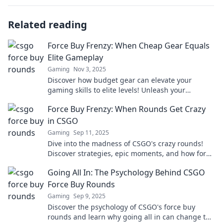
Related reading
Force Buy Frenzy: When Cheap Gear Equals
Elite Gameplay
Gaming
Nov 3, 2025
Discover how budget gear can elevate your
gaming skills to elite levels! Unleash your
potential without breaking the bank today!
Force Buy Frenzy: When Rounds Get Crazy
in CSGO
Gaming
Sep 11, 2025
Dive into the madness of CSGO's crazy rounds!
Discover strategies, epic moments, and how force
buys can turn the tide of battle.
Going All In: The Psychology Behind CSGO
Force Buy Rounds
Gaming
Sep 9, 2025
Discover the psychology of CSGO's force buy
rounds and learn why going all in can change the