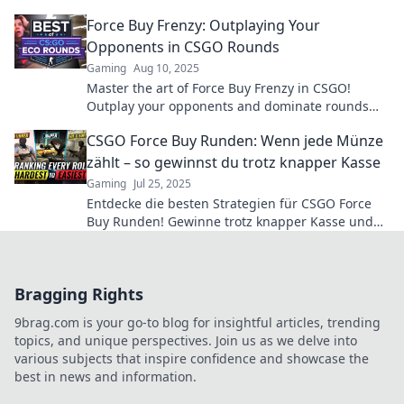
game. Uncover strategies that can turn the tide!
Force Buy Frenzy: Outplaying Your
Opponents in CSGO Rounds
Gaming
Aug 10, 2025
Master the art of Force Buy Frenzy in CSGO!
Outplay your opponents and dominate rounds
with expert strategies and tips.
CSGO Force Buy Runden: Wenn jede Münze
zählt – so gewinnst du trotz knapper Kasse
Gaming
Jul 25, 2025
Entdecke die besten Strategien für CSGO Force
Buy Runden! Gewinne trotz knapper Kasse und
optimiere jede Münze für den Sieg!
Bragging Rights
9brag.com is your go-to blog for insightful articles, trending
topics, and unique perspectives. Join us as we delve into
various subjects that inspire confidence and showcase the
best in news and information.