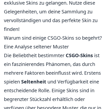
exklusive Skins zu gelangen. Nutze diese
Gelegenheiten, um deine Sammlung zu
vervollständigen und das perfekte Skin zu
finden!
Warum sind einige CSGO-Skins so begehrt?
Eine Analyse seltener Muster
Die Beliebtheit bestimmter
CSGO-Skins
ist
ein faszinierendes Phänomen, das durch
mehrere Faktoren beeinflusst wird. Erstens
spielen
Seltenheit
und Verfügbarkeit eine
entscheidende Rolle. Einige Skins sind in
begrenzter Stückzahl erhältlich oder
verfügen über besondere Muster, die nur in