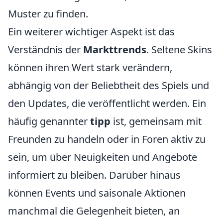
Muster zu finden.
Ein weiterer wichtiger Aspekt ist das
Verständnis der
Markttrends
. Seltene Skins
können ihren Wert stark verändern,
abhängig von der Beliebtheit des Spiels und
den Updates, die veröffentlicht werden. Ein
häufig genannter
tipp
ist, gemeinsam mit
Freunden zu handeln oder in Foren aktiv zu
sein, um über Neuigkeiten und Angebote
informiert zu bleiben. Darüber hinaus
können Events und saisonale Aktionen
manchmal die Gelegenheit bieten, an