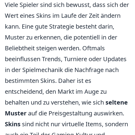
Viele Spieler sind sich bewusst, dass sich der
Wert eines Skins im Laufe der Zeit ändern
kann. Eine gute Strategie besteht darin,
Muster zu erkennen, die potentiell in der
Beliebtheit steigen werden. Oftmals
beeinflussen Trends, Turniere oder Updates
in der Spielmechanik die Nachfrage nach
bestimmten Skins. Daher ist es
entscheidend, den Markt im Auge zu
behalten und zu verstehen, wie sich
seltene
Muster
auf die Preisgestaltung auswirken.
Skins
sind nicht nur virtuelle Items, sondern
auch ein Teil der Gaming-Kultur und