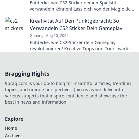
Entdecke, wie CS2 Sticker deinen Spielstil
verwandeln können! Lass dich von der Magie der
Sticker inspirieren und erlebe dein Abenteuer
Kreativität Auf Den Punktgebracht: So
neu!
Verwandeln CS2 Sticker Dein Gameplay
Gaming
Aug 10, 2025
Entdecke, wie CS2-Sticker dein Gameplay
revolutionieren! Kreative Tipps und Tricks warten
auf dich – lass deinen Spielstil erstrahlen!
Bragging Rights
9brag.com is your go-to blog for insightful articles, trending
topics, and unique perspectives. Join us as we delve into
various subjects that inspire confidence and showcase the
best in news and information.
Explore
Home
Archives