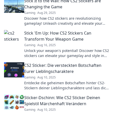
Stick It to the Wall: How CS2 Stickers are
Changing the Game
Gaming
Aug 29, 2025
Discover how CS2 stickers are revolutionizing
gameplay! Unleash creativity and elevate your
strategy with this game-changing trend.
Stick 'Em Up: How CS2 Stickers Can
Transform Your Weapon Game
Gaming
Aug 16, 2025
Unlock your weapon's potential! Discover how CS2
stickers can elevate your gameplay and style in
Stick 'Em Up. Don't miss out!
CS2 Sticker: Die versteckten Botschaften
Eurer Lieblingscharaktere
Gaming
Aug 10, 2025
Entdecke die geheimen Botschaften hinter CS2-
Stickern deiner Lieblingscharaktere und lass dich
überraschen!
Sticker-Dschinn: Wie CS2 Sticker Deinen
Spielstil Märchenhaft Verändern
Gaming
Aug 10, 2025