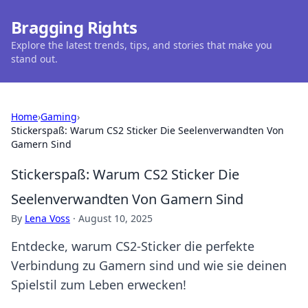
Bragging Rights
Explore the latest trends, tips, and stories that make you
stand out.
Home
›
Gaming
›
Stickerspaß: Warum CS2 Sticker Die Seelenverwandten Von
Gamern Sind
Stickerspaß: Warum CS2 Sticker Die
Seelenverwandten Von Gamern Sind
By
Lena Voss
·
August 10, 2025
Entdecke, warum CS2-Sticker die perfekte
Verbindung zu Gamern sind und wie sie deinen
Spielstil zum Leben erwecken!