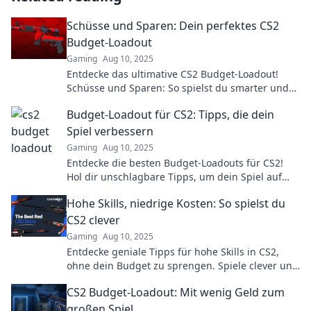
Schüsse und Sparen: Dein perfektes CS2
Budget-Loadout
Gaming
Aug 10, 2025
Entdecke das ultimative CS2 Budget-Loadout!
Schüsse und Sparen: So spielst du smarter und
holst das Beste aus deinem Budget heraus.
Budget-Loadout für CS2: Tipps, die dein
Spiel verbessern
Gaming
Aug 10, 2025
Entdecke die besten Budget-Loadouts für CS2!
Hol dir unschlagbare Tipps, um dein Spiel auf
das nächste Level zu bringen und die Konkurrenz
Hohe Skills, niedrige Kosten: So spielst du
zu dominieren!
CS2 clever
Gaming
Aug 10, 2025
Entdecke geniale Tipps für hohe Skills in CS2,
ohne dein Budget zu sprengen. Spiele clever und
werde zum Champion!
CS2 Budget-Loadout: Mit wenig Geld zum
großen Spiel