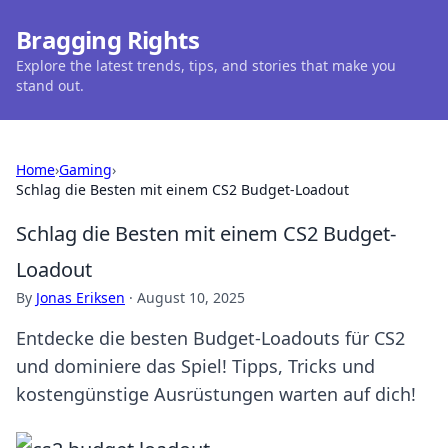
Bragging Rights
Explore the latest trends, tips, and stories that make you
stand out.
Home
›
Gaming
›
Schlag die Besten mit einem CS2 Budget-Loadout
Schlag die Besten mit einem CS2 Budget-
Loadout
By
Jonas Eriksen
·
August 10, 2025
Entdecke die besten Budget-Loadouts für CS2
und dominiere das Spiel! Tipps, Tricks und
kostengünstige Ausrüstungen warten auf dich!