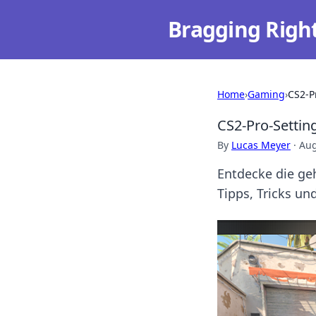
Bragging Righ
Home
›
Gaming
›
CS2-P
CS2-Pro-Setting
By
Lucas Meyer
·
Aug
Entdecke die geh
Tipps, Tricks un