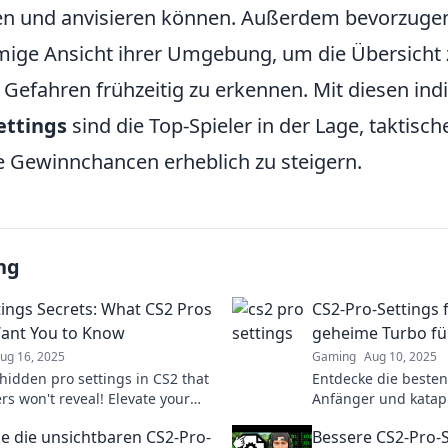
n und anvisieren können. Außerdem bevorzugen 
mige Ansicht ihrer Umgebung, um die Übersicht 
 Gefahren frühzeitig zu erkennen. Mit diesen indi
ettings
sind die Top-Spieler in der Lage, taktisch
e Gewinnchancen erheblich zu steigern.
ng
tings Secrets: What CS2 Pros
CS2-Pro-Settings 
ant You to Know
geheime Turbo für
ug 16, 2025
Gaming
Aug 10, 2025
hidden pro settings in CS2 that
Entdecke die besten
rs won't reveal! Elevate your
Anfänger und katapu
h insider tips and dominate the
auf das nächste Leve
e die unsichtbaren CS2-Pro-
Bessere CS2-Pro-S
ion today!
ultimativen Vorteil!