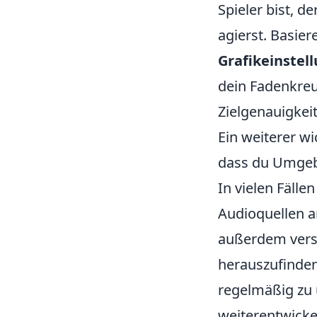
Spieler bist, d
agierst. Basier
Grafikeinstel
dein Fadenkreuz
Zielgenauigkeit
Ein weiterer wi
dass du Umgebu
In vielen Fälle
Audioquellen a
außerdem ver
herauszufinden,
regelmäßig zu 
weiterentwicke