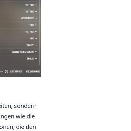
eiten, sondern
ungen wie die
ionen, die den