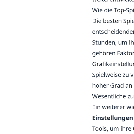
Wie die Top-Sp
Die besten Spi
entscheidenden 
Stunden, um ih
gehören Faktor
Grafikeinstell
Spielweise zu v
hoher Grad an 
Wesentliche zu
Ein weiterer w
Einstellungen
Tools, um ihre